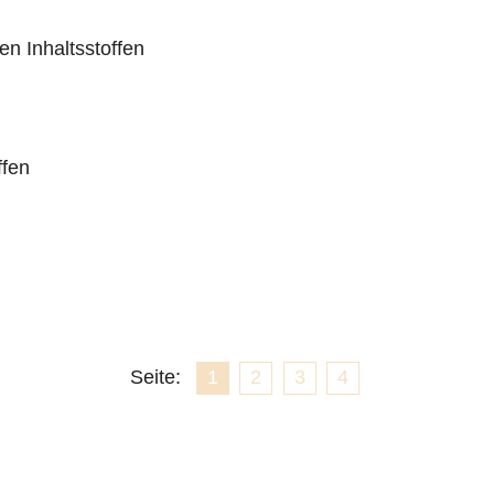
n Inhaltsstoffen
ffen
Seite:
1
2
3
4