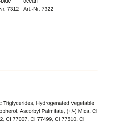
-blue
ocean
-Nr. 7312
Art.-Nr. 7322
c Triglycerides, Hydrogenated Vegetable
pherol, Ascorbyl Palmitate, (+/-) Mica, CI
2, CI 77007, CI 77499, CI 77510, CI