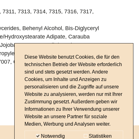
, 7311, 7313, 7314, 7315, 7316, 7317,
erides, Behenyl Alcohol, Bis-Diglyceryl
te/Hydroxystearate Adipate, Carauba
ojoba Esters, Caprylic/Capric
Propylene Carbonate, (+/-) Mica, CI 77491,
Diese Website benutzt Cookies, die für den
7007, CI 77499, CI 77510, CI 77000, CI
technischen Betrieb der Website erforderlich
sind und stets gesetzt werden. Andere
Cookies, um Inhalte und Anzeigen zu
personalisieren und die Zugriffe auf unsere
Website zu analysieren, werden nur mit Ihrer
Zustimmung gesetzt. Außerdem geben wir
Informationen zu Ihrer Verwendung unserer
Website an unsere Partner für soziale
Medien, Werbung und Analysen weiter.
Notwendig
Statistiken
IMPRESSUM
DATENSCHUTZ